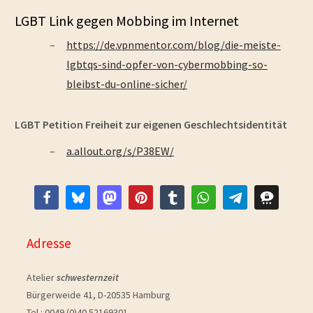
LGBT Link gegen Mobbing im Internet
https://de.vpnmentor.com/blog/die-meiste-
lgbtqs-sind-opfer-von-cybermobbing-so-
bleibst-du-online-sicher/
LGBT Petition Freiheit zur eigenen Geschlechtsidentität
a.allout.org/s/P38EW/
Adresse
Atelier
schwesternzeit
Bürgerweide 41, D-20535 Hamburg
Tel.: 0049 (0)40 52169301