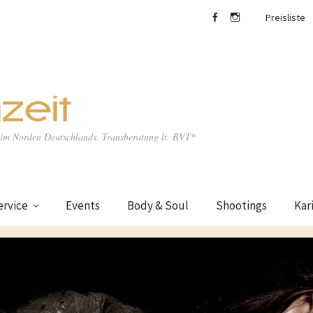
Preisliste
facebook
Instagram
e im Norden Deutschlands. Transberatung lt. BVT*
ervice
Events
Body & Soul
Shootings
Kar