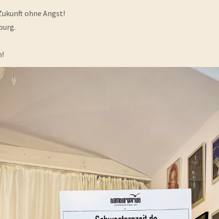
 Zukunft ohne Angst!
burg.
n!