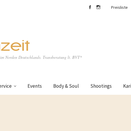
Preisliste
facebook
Instagram
e im Norden Deutschlands. Transberatung lt. BVT*
ervice
Events
Body & Soul
Shootings
Kar