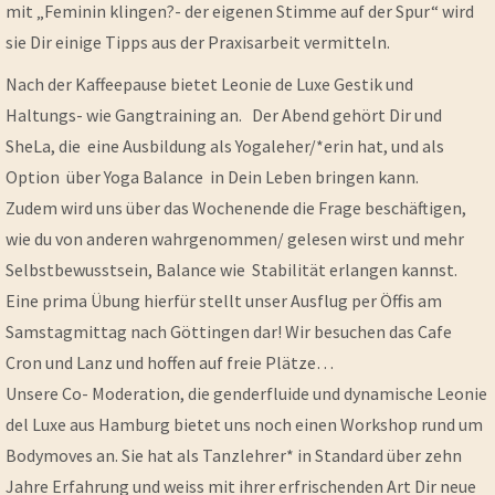
mit „Feminin klingen?- der eigenen Stimme auf der Spur“ wird
sie Dir einige Tipps aus der Praxisarbeit vermitteln.
Nach der Kaffeepause bietet Leonie de Luxe Gestik und
Haltungs- wie Gangtraining an. Der Abend gehört Dir und
SheLa, die eine Ausbildung als Yogaleher/*erin hat, und als
Option über Yoga Balance in Dein Leben bringen kann.
Zudem wird uns über das Wochenende die Frage beschäftigen,
wie du von anderen wahrgenommen/ gelesen wirst und mehr
Selbstbewusstsein, Balance wie Stabilität erlangen kannst.
Eine prima Übung hierfür stellt unser Ausflug per Öffis am
Samstagmittag nach Göttingen dar! Wir besuchen das Cafe
Cron und Lanz und hoffen auf freie Plätze…
Unsere Co- Moderation, die genderfluide und dynamische Leonie
del Luxe aus Hamburg bietet uns noch einen Workshop rund um
Bodymoves an. Sie hat als Tanzlehrer* in Standard über zehn
Jahre Erfahrung und weiss mit ihrer erfrischenden Art Dir neue