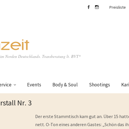
Preisliste
facebook
Instagram
e im Norden Deutschlands. Transberatung lt. BVT*
ervice
Events
Body & Soul
Shootings
Kar
tall Nr. 3
Der erste Stammtisch kam gut an. Über 15 hatt
nett. O-Ton eines anderen Gastes: „Schön das ihr